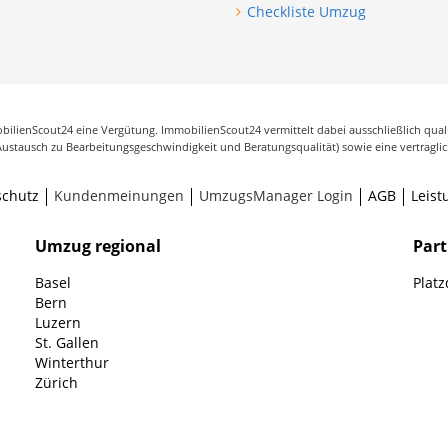
Checkliste Umzug
ilienScout24 eine Vergütung. ImmobilienScout24 vermittelt dabei ausschließlich qua
Austausch zu Bearbeitungsgeschwindigkeit und Beratungsqualität) sowie eine vertragli
schutz
Kundenmeinungen
UmzugsManager Login
AGB
Leist
Umzug regional
Par
Basel
Plat
Bern
Luzern
St. Gallen
Winterthur
Zürich