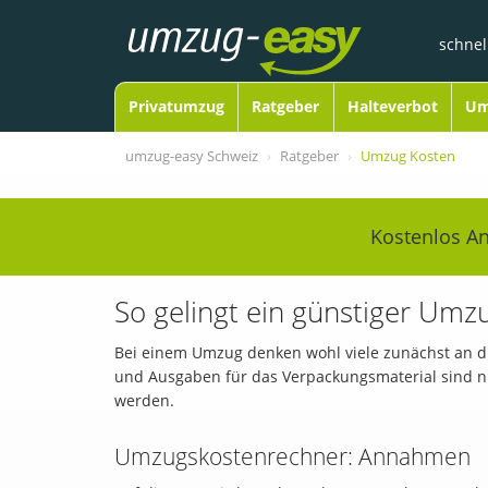
schnel
Open Navigation
Privatumzug
Ratgeber
Halteverbot
Um
umzug-easy Schweiz
Ratgeber
Umzug Kosten
Kostenlos A
So gelingt ein günstiger Umz
Bei einem Umzug denken wohl viele zunächst an di
und Ausgaben für das Verpackungsmaterial sind nur
werden.
Umzugskostenrechner: Annahmen