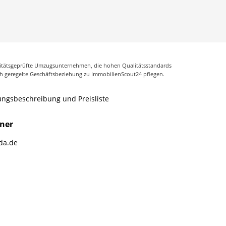
litätsgeprüfte Umzugsunternehmen, die hohen Qualitätsstandards
ch geregelte Geschäftsbeziehung zu ImmobilienScout24 pflegen.
ungsbeschreibung und Preisliste
tner
zda.de