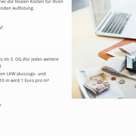
r die finalen Kosten für Ihren
enden Auflistung.
uf
 im 3. OG (für jedes weitere
)
den LKW (Auszugs- und
 10 m wird 1 Euro pro m³
o