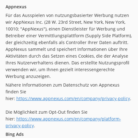
Appnexus
Für das Ausspielen von nutzungsbasierter Werbung nutzen
wir AppNexus Inc. (28 W. 23rd Street, New York, New York,
10010; "AppNexus"), einen Dienstleister für Werbung und
Betreiber einer Vermittlungsplattform (Supply Side Platform),
der gleichzeitig ebenfalls als Controller Ihrer Daten auftritt.
AppNexus sammelt und speichert Informationen über Ihre
Aktivitäten durch das Setzen eines Cookies, die der Analyse
Ihres Nutzerverhaltens dienen. Das erstellte Nutzungsprofil
verwenden wir, um Ihnen gezielt interessengerechte
Werbung anzuzeigen.
Nähere Informationen zum Datenschutz von Appnexus
finden Sie
hier:
https://www.appnexus.com/en/company/privacy-policy
.
Die Möglichkeit zum Opt-Out finden Sie
hier:
https://www.appnexus.com/en/company/platform-
privacy-policy
.
Bing Ads